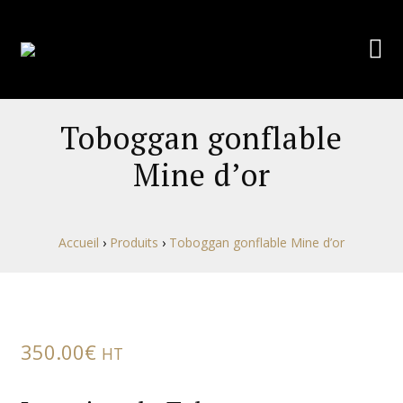
Toboggan gonflable
Mine d’or
Accueil
›
Produits
›
Toboggan gonflable Mine d’or
350.00
€
HT