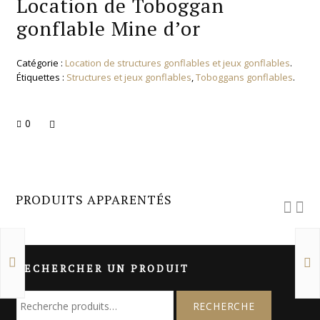
Location de Toboggan
gonflable Mine d’or
Catégorie :
Location de structures gonflables et jeux gonflables
.
Étiquettes :
Structures et jeux gonflables
,
Toboggans gonflables
.
0
PRODUITS APPARENTÉS
RECHERCHER UN PRODUIT
R
e