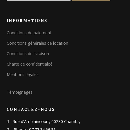
c
h
e
INFORMATIONS
r
c
Conditions de paiement
h
e
Conditions générales de location
p
o
Conditions de livraison
u
Charte de confidentialité
r
Mentions légales
:
Témoignages
CONTACTEZ-NOUS
Rue d'Amblaincourt, 60230 Chambly
Phone : 07.77.34.66.81