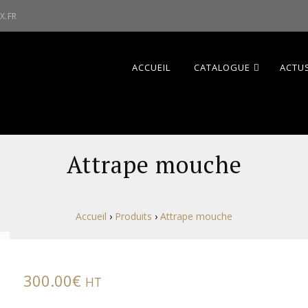
X.FR
ACCUEIL
CATALOGUE
ACTUS
Attrape mouche
Accueil
›
Produits
›
Attrape mouche
300.00
€
HT