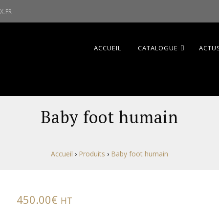
X.FR
ACCUEIL
CATALOGUE
ACTUS
Baby foot humain
Accueil
›
Produits
›
Baby foot humain
450.00
€
HT