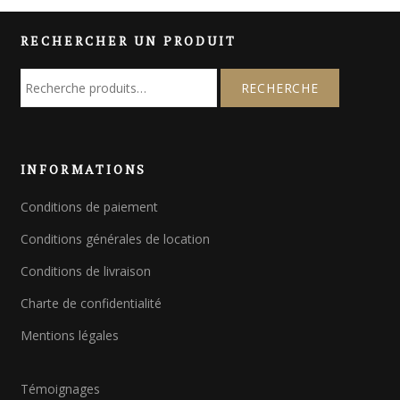
RECHERCHER UN PRODUIT
R
e
c
h
e
INFORMATIONS
r
c
Conditions de paiement
h
e
Conditions générales de location
p
o
Conditions de livraison
u
Charte de confidentialité
r
Mentions légales
:
Témoignages