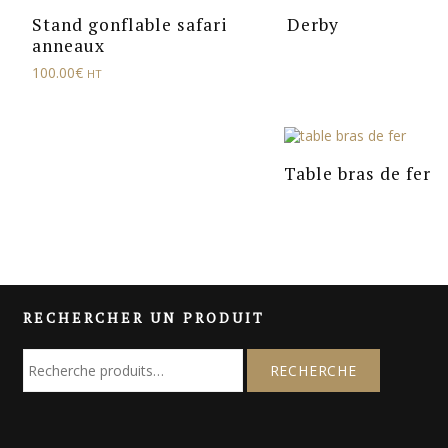
Stand gonflable safari
Derby
anneaux
100.00
€
HT
Table bras de fer
RECHERCHER UN PRODUIT
R
e
c
h
e