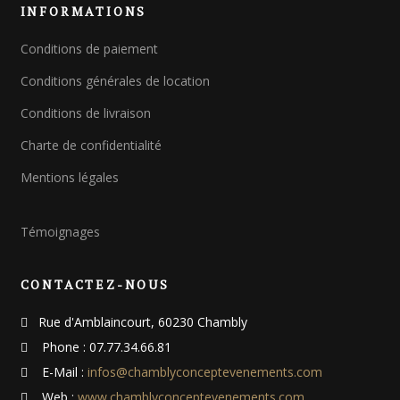
INFORMATIONS
r
c
Conditions de paiement
h
e
Conditions générales de location
p
o
Conditions de livraison
u
Charte de confidentialité
r
Mentions légales
:
Témoignages
CONTACTEZ-NOUS
Rue d'Amblaincourt, 60230 Chambly
Phone : 07.77.34.66.81
E-Mail :
infos@chamblyconceptevenements.com
Web :
www.chamblyconceptevenements.com