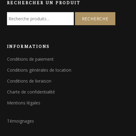
RECHERCHER UN PRODUIT
R
e
c
h
e
INFORMATIONS
r
c
Conditions de paiement
h
e
Conditions générales de location
p
o
Conditions de livraison
u
Charte de confidentialité
r
Mentions légales
:
Témoignages