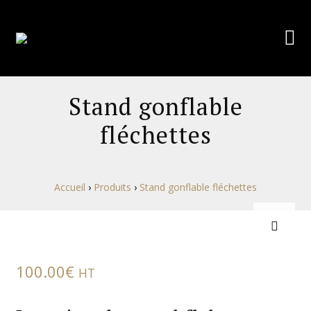
Stand gonflable
fléchettes
Accueil
›
Produits
›
Stand gonflable fléchettes
100.00
€
HT