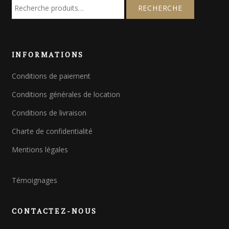
R
e
c
h
e
INFORMATIONS
r
c
Conditions de paiement
h
e
Conditions générales de location
p
o
Conditions de livraison
u
Charte de confidentialité
r
Mentions légales
:
Témoignages
CONTACTEZ-NOUS