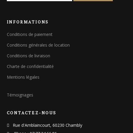
c
h
e
INFORMATIONS
r
c
Conditions de paiement
h
e
Conditions générales de location
p
o
Conditions de livraison
u
Charte de confidentialité
r
Mentions légales
:
Témoignages
CONTACTEZ-NOUS
Rue d'Amblaincourt, 60230 Chambly