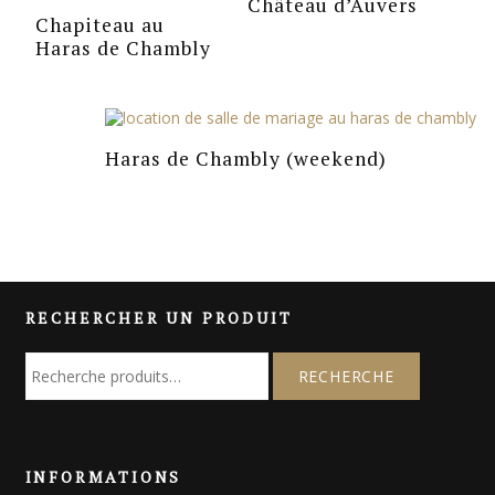
Château d’Auvers
Chapiteau au
Haras de Chambly
Haras de Chambly (weekend)
RECHERCHER UN PRODUIT
R
e
c
h
e
INFORMATIONS
r