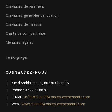
c
Conditions de paiement
h
e
Conditions générales de location
p
o
Conditions de livraison
u
Charte de confidentialité
r
Mentions légales
:
Témoignages
CONTACTEZ-NOUS
Rue d'Amblaincourt, 60230 Chambly
Phone : 07.77.34.66.81
E-Mail :
infos@chamblyconceptevenements.com
Web :
www.chamblyconceptevenements.com