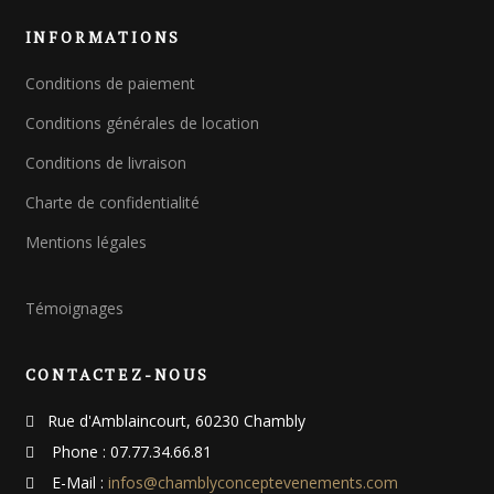
e
INFORMATIONS
r
c
Conditions de paiement
h
e
Conditions générales de location
p
o
Conditions de livraison
u
Charte de confidentialité
r
Mentions légales
:
Témoignages
CONTACTEZ-NOUS
Rue d'Amblaincourt, 60230 Chambly
Phone : 07.77.34.66.81
E-Mail :
infos@chamblyconceptevenements.com