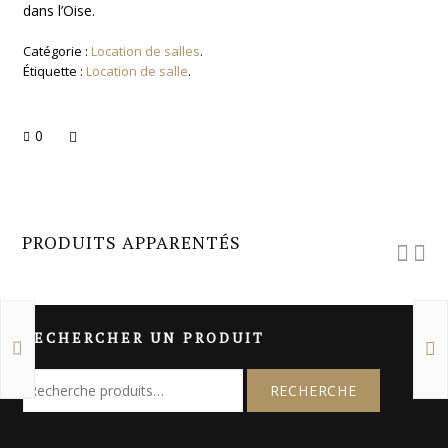
dans l’Oise.
Catégorie :
Location de salles
.
Étiquette :
Location de salle
.
0
PRODUITS APPARENTÉS
RECHERCHER UN PRODUIT
R
e
c
h