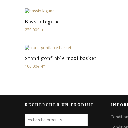
Bassin lagune
250.00
€
HT
Stand gonflable maxi basket
100.00
€
HT
RECHERCHER UN PRODUIT
INFOR
R
Conditio
e
Condition