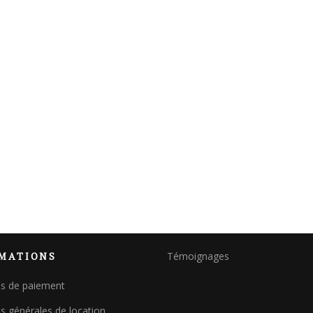
MATIONS
Témoignages
ns de paiement
s générales de location