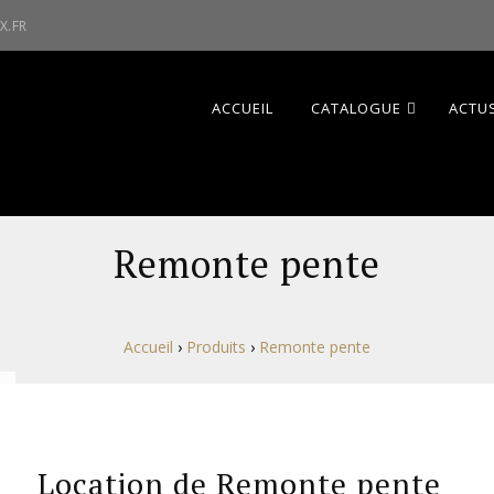
X.FR
ACCUEIL
CATALOGUE
ACTUS
Remonte pente
Accueil
›
Produits
›
Remonte pente
Location de Remonte pente