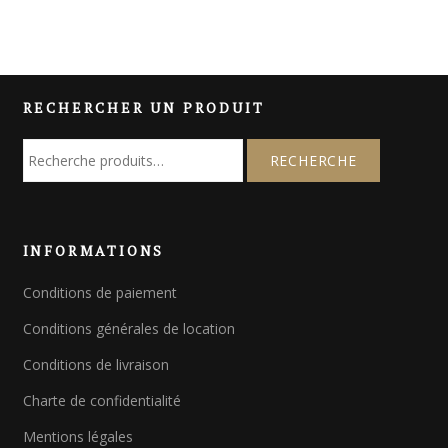
RECHERCHER UN PRODUIT
R
e
c
h
e
INFORMATIONS
r
c
Conditions de paiement
h
e
Conditions générales de location
p
o
Conditions de livraison
u
Charte de confidentialité
r
Mentions légales
: