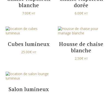
blanche
dorée
7.00
€
6.00
€
HT
HT
Cubes lumineux
Housse de chaise
blanche
25.00
€
HT
2.50
€
HT
Salon lumineux